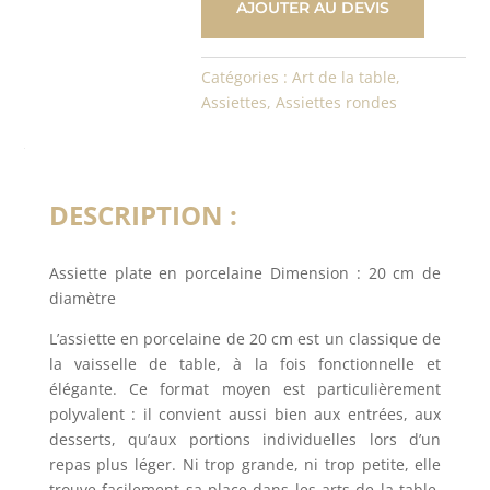
AJOUTER AU DEVIS
cm
Catégories :
Art de la table
,
Assiettes
,
Assiettes rondes
DESCRIPTION :
Assiette plate en porcelaine Dimension : 20 cm de
diamètre
L’assiette en porcelaine de 20 cm est un classique de
la vaisselle de table, à la fois fonctionnelle et
élégante. Ce format moyen est particulièrement
polyvalent : il convient aussi bien aux entrées, aux
desserts, qu’aux portions individuelles lors d’un
repas plus léger. Ni trop grande, ni trop petite, elle
trouve facilement sa place dans les arts de la table,